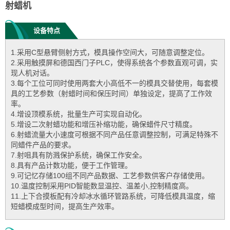
射蜡机
设备特点
1.采用C型悬臂侧射方式，模具操作空间大，可随意调整定位。
2.采用触摸屏和德国西门子PLC，使得系统各个参数直观可调，实
现人机对话。
3.每个工位可同时使用两套大小高低不一的模具交替使用，每套模
具的工艺参数（射蜡时间和保压时间）单独设定，提高了工作效
率。
4.增设顶模系统，批量生产可实现自动化。
5.增设二次射蜡功能和增压补缩功能，确保蜡件尺寸精度。
6.射蜡流量大小速度可根据不同产品任意调整控制，可满足特殊不
同蜡件产品的要求。
7.射咀具有防溅保护系统，确保工作安全。
8.具有产品计数功能，便于工作管理。
9.可记忆存储100组不同产品数据、工艺参数供客户存储使用。
10.温度控制采用PID智能数显温控、温差小,控制精度高。
11.上下合摸板配有冷却冰水循环管路系统，可降低模具温度，缩
短蜡模成型时间，提高生产效率。