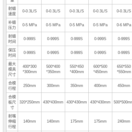
射蜡
0-0.3L/S
0-0.3L/S
0-0.3L/S
0-0.3L/S
0-0.3L/S
速度
补蜡
0-5 MPa
0-5 MPa
0-5 MPa
0-5 MPa
0-6 MPa
压力
射蜡
0-999S
0-999S
0-999S
0-999S
0-999S
时间
保压
0-999S
0-999S
0-999S
0-999S
0-999S
时间
最大
400*300
500*400
550*450
600*500
650*550
模具
*300mm
*350mm
*400mm
*450mm
*550mm
尺寸
合模
250mm
300mm
350mm
400mm
450mm
行程
合模
板尺
320*250mm
430*430mm
430*430mm
430*430mm
500*500m
寸
射嘴
伸缩
140mm
140mm
175mm
175mm
240mm
行程