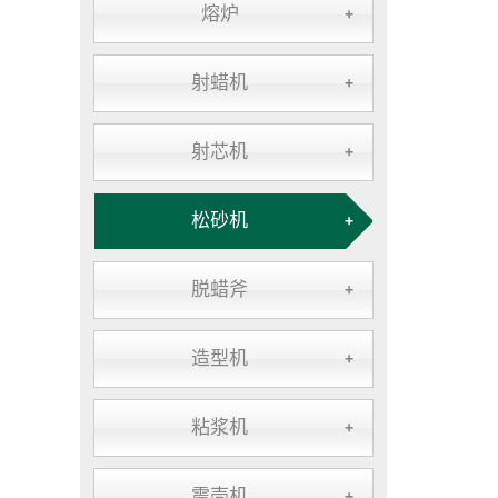
熔炉
+
射蜡机
+
射芯机
+
松砂机
+
脱蜡斧
+
造型机
+
粘浆机
+
震壳机
+