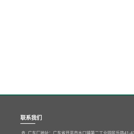
联系我们
广东厂地址：广东省开平市水口镇第二工业园民乐路41-4