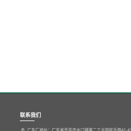
联系我们
广东厂地址：广东省开平市水口镇第二工业园民乐路41-4