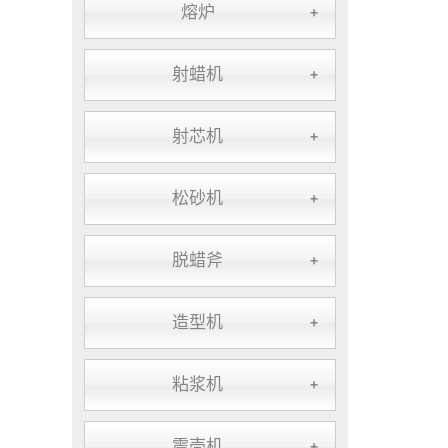
熔炉
+
射蜡机
+
射芯机
+
松砂机
+
脱蜡斧
+
造型机
+
粘浆机
+
震壳机
+