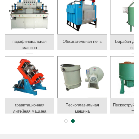
парафиновальная
Обжигательная печь
Барабан для
машина
вод
гравитационная
Пескоплавильная
Пескоструйн
литейная машина
машина