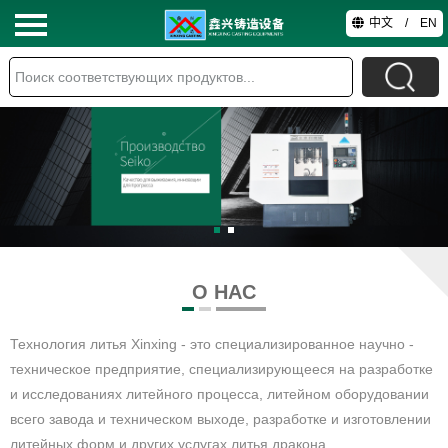
中文
/
EN
ГС
ПРОДУКТЫ
О НАС
ТЕХНОЛОГИЯ
ВИДЕО
О НАС
КОНТАКТЫ
Технология литья Xinxing - это специализированное научно -
техническое предприятие, специализирующееся на разработке
и исследованиях литейного процесса, литейном оборудовании
всего завода и техническом выходе, разработке и изготовлении
литейных форм и других услугах литья дракона...